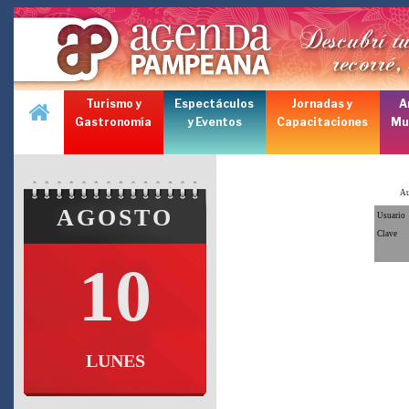
Turismo y
Espectáculos
Jornadas y
A
Gastronomía
y Eventos
Capacitaciones
Mu
Au
AGOSTO
Usuario
Clave
10
LUNES