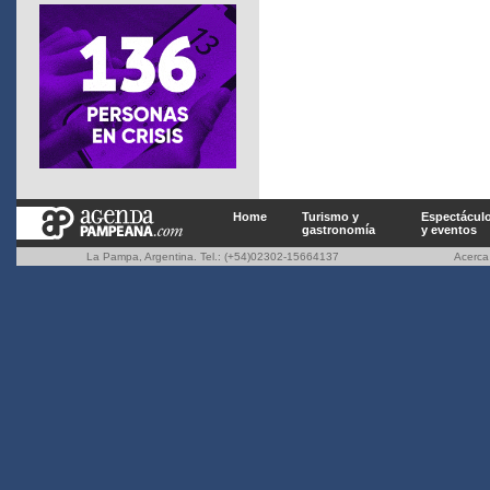
Home
Turismo y
Espectácul
gastronomía
y eventos
La Pampa, Argentina. Tel.: (+54)02302-15664137
Acerc